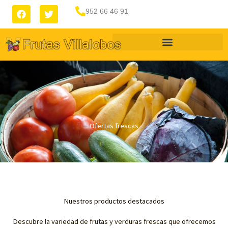
Ir
F
T
952 66 46 91
a
w
al
c
i
contenido
e
t
b
t
o
e
o
r
k
Ofertas frescas
Nuestros productos destacados
Descubre la variedad de frutas y verduras frescas que ofrecemos